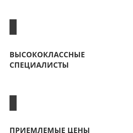
оборудование, разработанное в Европе и
Америке
ВЫСОКОКЛАССНЫЕ
СПЕЦИАЛИСТЫ
Наши мастера имеют большой опыт работы и
высокую квалификацию
ПРИЕМЛЕМЫЕ ЦЕНЫ