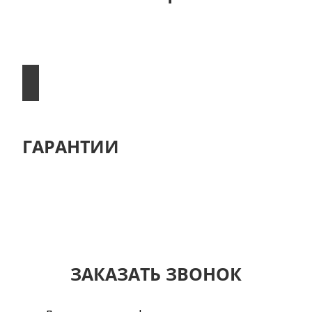
Предлагаем своим клиентам доступные цены
на запчасти и наши услуги
ГАРАНТИИ
Гарантируем высокое качество работы и
оказанных нами услуг
ЗАКАЗАТЬ ЗВОНОК