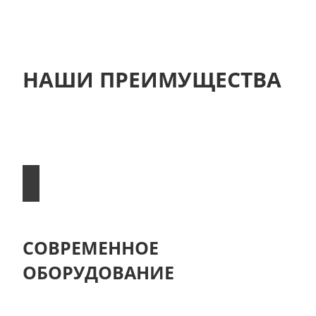
НАШИ ПРЕИМУЩЕСТВА
Если вы ищете надежный автотехцентр для
кузовного ремонта автомобиля, то
приезжайте к нам!
СОВРЕМЕННОЕ
ОБОРУДОВАНИЕ
Мы используем качественное сервисное