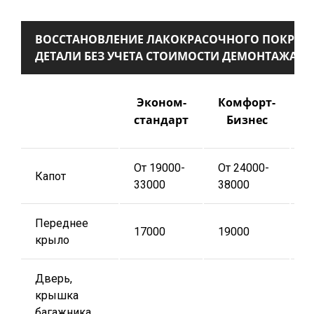
ВОССТАНОВЛЕНИЕ ЛАКОКРАСОЧНОГО ПОКРЫТ
ДЕТАЛИ БЕЗ УЧЕТА СТОИМОСТИ ДЕМОНТАЖА
П
Эконом-
Комфорт-
стандарт
Бизнес
От 19000-
От 24000-
О
Капот
33000
38000
4
Переднее
17000
19000
2
крыло
Дверь,
крышка
багажника,