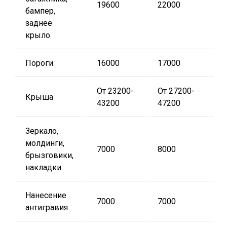
19600
22000
2
бампер,
заднее
крыло
Пороги
16000
17000
1
От 23200-
От 27200-
О
Крыша
43200
47200
5
Зеркало,
молдинги,
7000
8000
9
брызговики,
накладки
Нанесение
7000
7000
7
антигравия