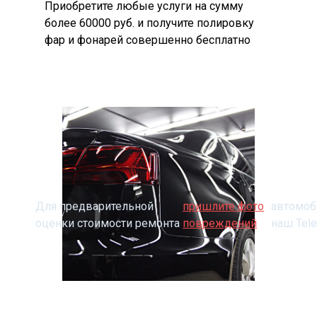
Приобретите любые услуги на сумму
более 60000 руб. и получите полировку
фар и фонарей совершенно бесплатно
Для предварительной
пришлите фото
автомоб
оценки стоимости ремонта
повреждений
наш Tel